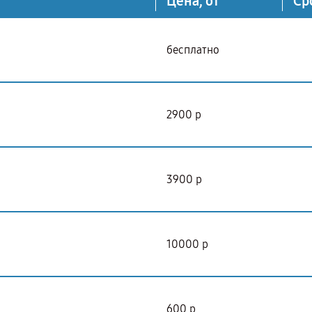
Цена, от
Ср
бесплатно
2900 р
3900 р
10000 р
600 р