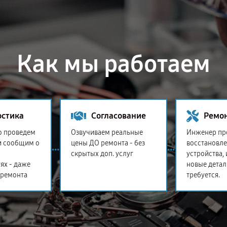
Как мы работаем
остика
Согласование
Ремо
о проведем
Озвучиваем реальные
Инженер пр
и сообщим о
цены ДО ремонта - без
восстановл
скрытых доп. услуг
устройства,
ях - даже
новые детал
 ремонта
требуется.