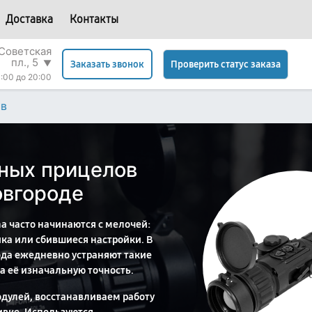
Доставка
Контакты
Советская
пл., 5
▼
Проверить статус заказа
Заказать звонок
:00 до 20:00
ов
ных прицелов
овгороде
 часто начинаются с мелочей:
ка или сбившиеся настройки. В
да ежедневно устраняют такие
а её изначальную точность.
дулей, восстанавливаем работу