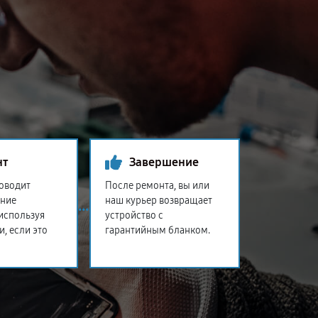
нт
Завершение
оводит
После ремонта, вы или
ение
наш курьер возвращает
 используя
устройство с
и, если это
гарантийным бланком.