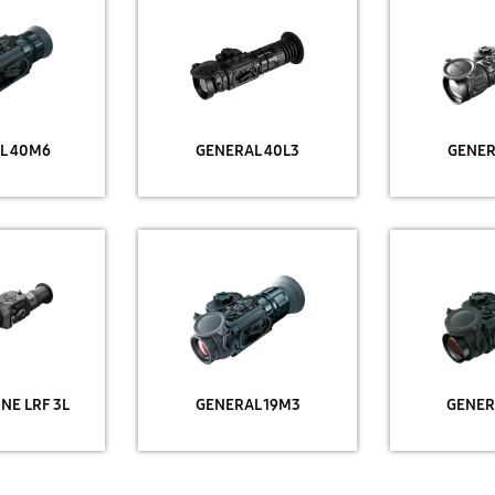
L 40M6
GENERAL 40L3
GENER
NE LRF 3L
GENERAL 19M3
GENER