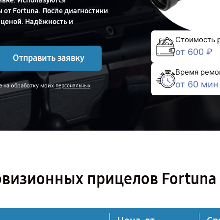
ивке. Используются
от Fortuna. После диагностики
 ценой. Надёжность и
Стоимость 
от 600 ₽
Отправить заявку
Время ремо
от 60 мин
е на обработку моих
персональных
овизионных прицелов Fortuna